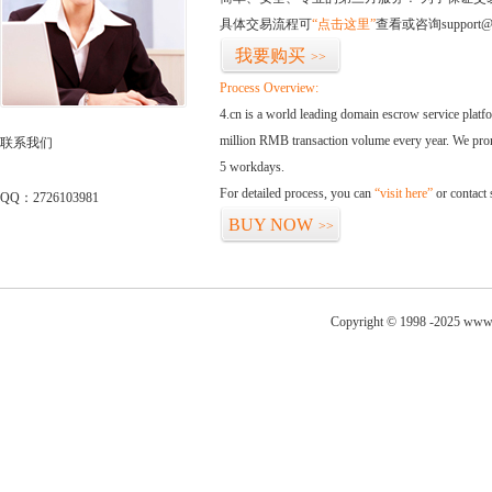
具体交易流程可
“点击这里”
查看或咨询support@
我要购买
>>
Process Overview:
4.cn is a world leading domain escrow service plat
million RMB transaction volume every year. We promi
联系我们
5 workdays.
For detailed process, you can
“visit here”
or contact
QQ：2726103981
BUY NOW
>>
Copyright © 1998 -2025 www.g