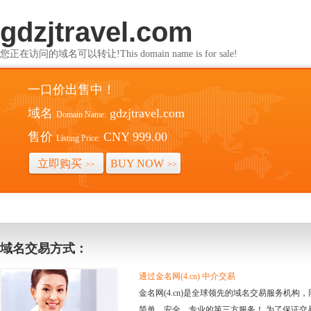
gdzjtravel.com
您正在访问的域名可以转让!This domain name is for sale!
一口价出售中！
域名
gdzjtravel.com
Domain Name:
售价
CNY 999.00
Listing Price:
立即购买
BUY NOW
>>
>>
域名交易方式：
通过金名网(4.cn) 中介交易
金名网(4.cn)是全球领先的域名交易服务机
简单、安全、专业的第三方服务！ 为了保证交