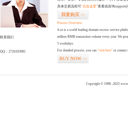
具体交易流程可
“点击这里”
查看或咨询support@
我要购买
>>
Process Overview:
4.cn is a world leading domain escrow service plat
million RMB transaction volume every year. We promi
联系我们
5 workdays.
For detailed process, you can
“visit here”
or contact
QQ：2726103981
BUY NOW
>>
Copyright © 1998 -2025 www.g