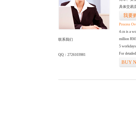
具体交易
我要
Process Ov
4.cn is a w
million RMB
联系我们
5 workdays
For detaile
QQ：2726103981
BUY 