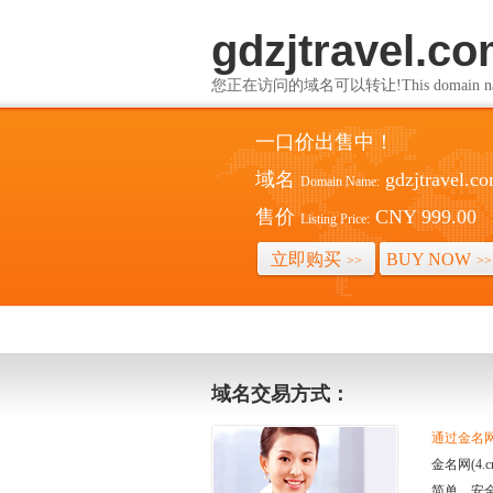
gdzjtravel.c
您正在访问的域名可以转让!This domain name i
一口价出售中！
域名
gdzjtravel.c
Domain Name:
售价
CNY 999.00
Listing Price:
立即购买
BUY NOW
>>
>>
域名交易方式：
通过金名网(
金名网(4
简单、安