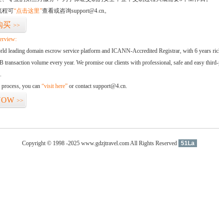
流程可
“点击这里”
查看或咨询support@4.cn。
购买
>>
erview:
orld leading domain escrow service platform and ICANN-Accredited Registrar, with 6 years ri
 transaction volume every year. We promise our clients with professional, safe and easy third-
.
d process, you can
“visit here”
or contact support@4.cn.
NOW
>>
Copyright © 1998 -2025 www.gdzjtravel.com All Rights Reserved
51La